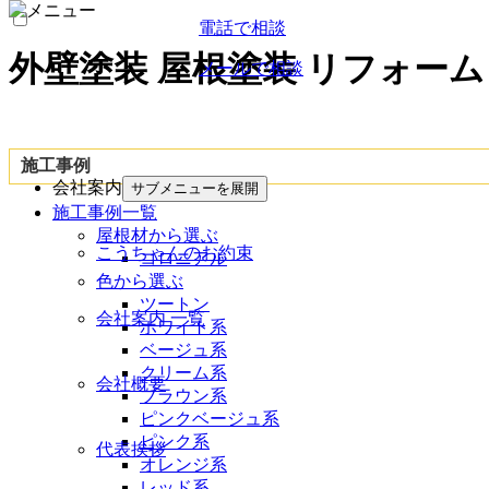
電話で相談
外壁塗装 屋根塗装 リフォーム
メールで相談
施工事例
会社案内
サブメニューを展開
施工事例一覧
屋根材から選ぶ
こうちゃんのお約束
コロニアル
色から選ぶ
ツートン
会社案内 一覧
ホワイト系
ベージュ系
クリーム系
会社概要
ブラウン系
ピンクベージュ系
ピンク系
代表挨拶
オレンジ系
レッド系