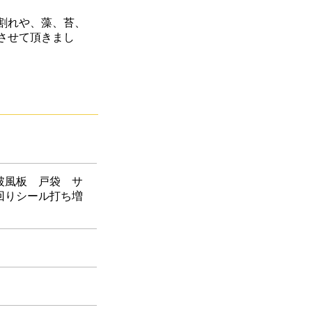
割れや、藻、苔、
させて頂きまし
破風板 戸袋 サ
回りシール打ち増