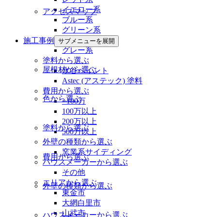
イエロー系
アクセスマップ
ブルー系
グリーン系
ブラック系
施工事例
サブメニューを展開
グレー系
塗料から選ぶ
屋根材から選ぶ
水谷ペイント
Astec (アステック) 塗料
費用から選ぶ
色から選ぶ
~100万
100万以上
200万以上
塗料から選ぶ
500万以上
外壁の種類から選ぶ
窯業系サイディング
費用から選ぶ
ハウスメーカーから選ぶ
その他
エリアから選ぶ
外壁の種類から選ぶ
東金市
大網白里市
山武市
ハウスメーカーから選ぶ