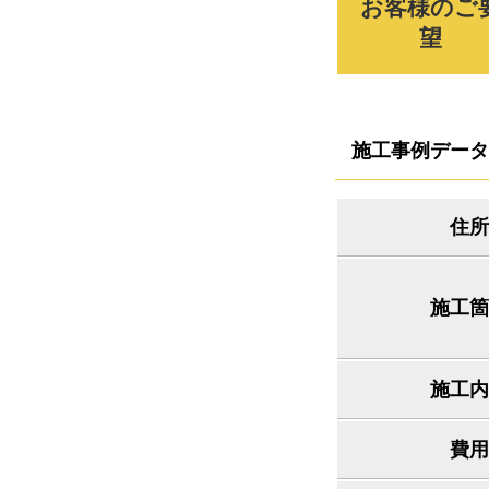
お客様のご
望
施工事例データ
住所
施工箇
施工内
費用