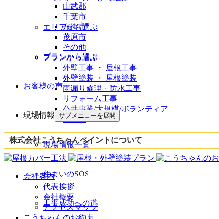
山武郡
千葉市
八街市
エリアから選ぶ
茂原市
その他
プランから選ぶ
プランから選ぶ
外壁工事 ・ 屋根工事
外壁塗装 ・ 屋根塗装
お客様の声
雨漏り修理・防水工事
リフォーム工事
公共事業/大規模/ボランティア
現場情報
サブメニューを展開
その他
株式会社こうちゃんペイントについて
現場情報一覧
住まいのSOS
会社案内
代表挨拶
会社概要
工事成功への道
アクセスマップ
こうちゃんのお約束