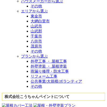
ハウスメーカーから選ぶ
その他
エリアから選ぶ
東金市
大網白里市
山武市
山武郡
千葉市
八街市
茂原市
その他
プランから選ぶ
外壁工事 ・ 屋根工事
外壁塗装 ・ 屋根塗装
雨漏り修理・防水工事
リフォーム工事
公共事業/大規模/ボランティア
その他
株式会社こうちゃんペイントについて