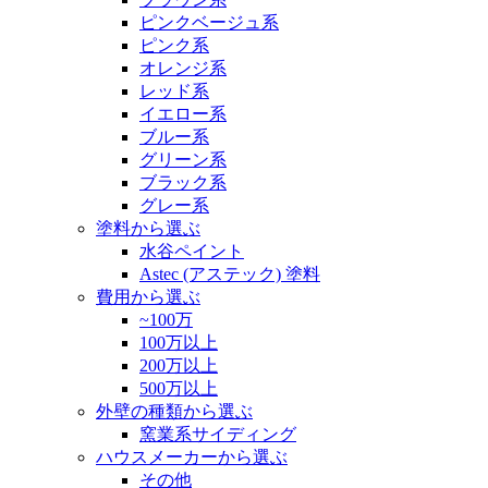
ピンクベージュ系
ピンク系
オレンジ系
レッド系
イエロー系
ブルー系
グリーン系
ブラック系
グレー系
塗料から選ぶ
水谷ペイント
Astec (アステック) 塗料
費用から選ぶ
~100万
100万以上
200万以上
500万以上
外壁の種類から選ぶ
窯業系サイディング
ハウスメーカーから選ぶ
その他