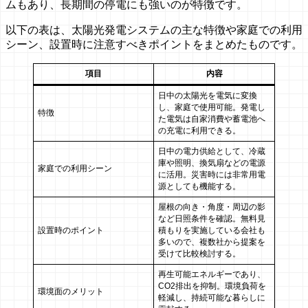
ムもあり、長期間の停電にも強いのが特徴です。
以下の表は、太陽光発電システムの主な特徴や家庭での利用
シーン、設置時に注意すべきポイントをまとめたものです。
項目
内容
日中の太陽光を電気に変換
し、家庭で使用可能。発電し
特徴
た電気は自家消費や蓄電池へ
の充電に利用できる。
日中の電力供給として、冷蔵
庫や照明、換気扇などの電源
家庭での利用シーン
に活用。災害時には非常用電
源としても機能する。
屋根の向き・角度・周辺の影
など日照条件を確認。無料見
設置時のポイント
積もりを実施している会社も
多いので、複数社から提案を
受けて比較検討する。
再生可能エネルギーであり、
CO2排出を抑制。環境負荷を
環境面のメリット
軽減し、持続可能な暮らしに