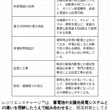
太陽光発電の自立運転コンセ
ント、自動車のACコンセン
外部電源の活用
ト、ガソリン発電機等、多様
な電源から給電可能。
冷蔵庫やライト、テレビ、ス
マホ・携帯充電など、家庭の
最大1500Wの電力供給
重要な家電最大5回路まで使用
できる容量。
通常時は常用の配電とは分け
ておき、停電が起こると自動
停電時専用設計
で切り替わる構造。停電時の
暮らしを守るために特化して
いる。
既存の家庭内配電との適合性
設置と工事
確認が必要で、専門の電気工
事店による設置工事が必須。
夜間も明かりが点いているこ
とで、防犯効果が期待できる
防犯・避難面での安心
ほか、避難が必要になったと
きの移動もしやすくなる。
レジリエンスチャージ™は、
蓄電池や太陽光発電システムと
の違いを理解したうえで組み合わせる
と、防災対策としてさ