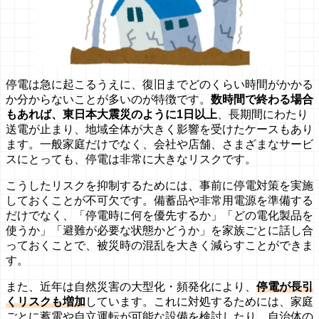
停電は急に起こるうえに、復旧までどのくらい時間がかかる
か分からないことが多いのが特徴です。
数時間で終わる場合
もあれば、東日本大震災のように1日以上
、長期間にわたり
送電が止まり、地域全体が大きく影響を受けたケースもあり
ます。一般家庭だけでなく、会社や店舗、さまざまなサービ
スにとっても、停電は非常に大きなリスクです。
こうしたリスクを抑制するためには、事前に停電対策を実施
しておくことが不可欠です。備蓄品や非常用電源を準備する
だけでなく、「停電時に何を優先するか」「どの電化製品を
使うか」「避難が必要な状態かどうか」を家族ごとに話し合
っておくことで、被災時の混乱を大きく減らすことができま
す。
また、近年は自然災害の大型化・頻発化により、
停電が長引
くリスクも増加
しています。これに対処するためには、家庭
ごとに蓄電や自立運転が可能な設備を検討したり、自治体の