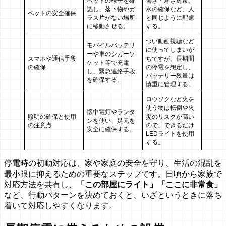
ペットの様子を確
暑さ・寒さ対策、
認し、落下物やガ
水の確保など、人
ペットの安全確保
ラス片がない場所
と同じように配慮
に移動させる。
する。
つい動画視聴など
モバイルバッテリ
に使ってしまいが
ーや車のシガーソ
スマホや通信手段
ちですが、長期間
ケット等で充電
の確保
の停電を想定し、
し、緊急連絡手段
バッテリー残量は
を確保する。
慎重に管理する。
ロウソクなど火を
使う物は転倒や火
懐中電灯やランタ
照明の確保と使用
災のリスクが高い
ンを使い、足元を
の注意点
ので、できるだけ
安全に確保する。
LEDライトを使用
する。
停電時の初動対応は、家や家庭の安全を守り、生活の混乱を
最小限に抑えるための重要なステップです。日頃から家族で
対応方法を共有し、
「この部屋にライト」「ここに非常食」
など、行動パターンを決めておくと、いざというときに落ち
着いて対応しやすくなります。