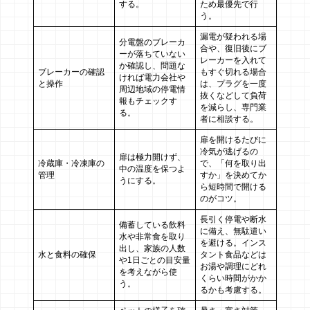
する。
ため最優先で行
う。
漏電が疑われる場
分電盤のブレーカ
合や、復旧後にブ
ーが落ちていない
レーカーを入れて
か確認し、問題な
ブレーカーの確認
もすぐ切れる場合
ければ電力会社や
と操作
は、プラグを一度
周辺地域の停電情
抜くなどして負荷
報もチェックす
を減らし、専門業
る。
者に相談する。
扉を開けるたびに
冷気が逃げるの
扉は極力開けず、
冷蔵庫・冷凍庫の
で、「何を取り出
中の温度を保つよ
管理
すか」を決めてか
うにする。
ら短時間で開ける
のがコツ。
長引く停電や断水
備蓄している飲料
に備え、無駄遣い
水や非常食を取り
を避ける。インス
出し、家族の人数
水と食料の確保
タント食品などは
や1日ごとの目安量
お湯や調理にどれ
を考えながら使
くらい時間がかか
う。
るかも考慮する。