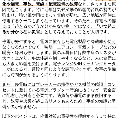
化や漏電、事故、電線・配電設備の故障
など、さまざまな原
因で起こります。特に近年は気候変動の影響で台風の勢力が
強まり、強い風や雨によって電線が切れ、広い地域が同時に
停電するケースも多くなっています。そのため、停電への備
えは「起きるかどうか分からない物」ではなく、
「いつ起こ
るか分からない災害」
として考えておくことが大切です。
停電が発生すると、電気に依存した電化製品や冷蔵庫が使え
なくなるだけでなく、照明・エアコン・電気ストーブなどの
暖房・冷房も停止します。夏の猛暑日には熱中症のリスクが
大きく上がり、冬は体調を崩しやすくなるなど、人の健康に
も大きく影響を受けます。電子レンジやIHクッキングヒータ
ーが止まると、普段と同じような調理ができず、食事の準備
にも時間がかかるようになります。
また、停電時にはブレーカーの操作やガス機器の確認、コン
セントに差している電源プラグを一時的に抜くなど、安全面
に配慮した対応も必要です。過負荷や漏電のまま復旧する
と、故障や火災が起こるリスクもあるため、事前の知識と準
備が欠かせません。
以下のポイントは、停電対策の重要性を理解するうえで特に