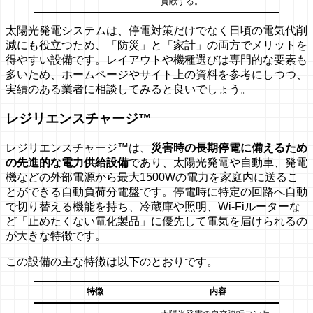
貢献する。
太陽光発電システムは、停電対策だけでなく日頃の電気代削
減にも役立つため、「防災」と「家計」の両方でメリットを
得やすい設備です。レイアウトや機種選びは専門的な要素も
多いため、ホームページやサイト上の資料を参考にしつつ、
実績のある業者に相談してみると良いでしょう。
レジリエンスチャージ™
レジリエンスチャージ™は、
災害時の長期停電に備えるため
の先進的な電力供給設備
であり、太陽光発電や自動車、発電
機などの外部電源から最大1500Wの電力を家庭内に送るこ
とができる自動負荷分電盤です。停電時に特定の回路へ自動
で切り替える機能を持ち、冷蔵庫や照明、Wi-Fiルーターな
ど「止めたくない電化製品」に優先して電気を届けられるの
が大きな特徴です。
この設備の主な特徴は以下のとおりです。
特徴
内容