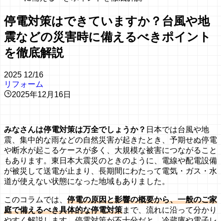
停電対策はできていますか？台風や地
震などの災害時に備えるべきポイント
を徹底解説
2025
12/16
リフォーム
2025年12月16日
みなさんは停電対策は万全でしょうか？
日本では台風や地
震、集中的な雨などの自然災害が起きたとき、予期せぬ停電
や断水が起こるケースが多く、大規模な被害につながること
もあります。東日本大震災のときのように、電線や配電設備
が被災して送電が止まり、長期間にわたって電気・ガス・水
道が使えない状態になった地域もありました。
このコラムでは、
停電の原因と影響の概要から、一般のご家
庭で備えるべき具体的な停電対策
まで、流れに沿って分かり
やすく解説します。停電対策が不十分だと、冷蔵庫や電子レ