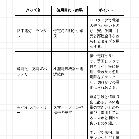
グッズ名
使用目的・効果
ポイント
LEDタイプで電池
の持ちが良いもの
懐中電灯・ランタ
停電時の明かり確
が目安。夜間、手
ン
保
元と部屋全体を照
らせるタイプを用
意する。
懐中電灯やラジ
オ、手回しラジオ
付きライト等に使
乾電池・充電式バ
小型電気機器の電
用。普段から使用
ッテリー
源確保
期限をチェック
し、切れかけの電
池は入れ替える。
連絡手段と情報収
集に必須。本体容
モバイルバッテリ
スマートフォンや
量の大きいものを
ー
携帯の充電
選び、常用してい
るスマホと相性の
良いものを選ぶ。
テレビや照明、電
子レンジなどを動