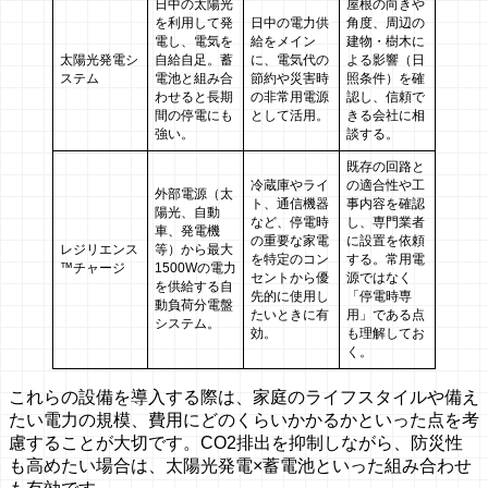
日中の太陽光
屋根の向きや
を利用して発
日中の電力供
角度、周辺の
電し、電気を
給をメイン
建物・樹木に
太陽光発電シ
自給自足。蓄
に、電気代の
よる影響（日
ステム
電池と組み合
節約や災害時
照条件）を確
わせると長期
の非常用電源
認し、信頼で
間の停電にも
として活用。
きる会社に相
強い。
談する。
既存の回路と
冷蔵庫やライ
の適合性や工
外部電源（太
ト、通信機器
事内容を確認
陽光、自動
など、停電時
し、専門業者
車、発電機
の重要な家電
に設置を依頼
レジリエンス
等）から最大
を特定のコン
する。常用電
™チャージ
1500Wの電力
セントから優
源ではなく
を供給する自
先的に使用し
「停電時専
動負荷分電盤
たいときに有
用」である点
システム。
効。
も理解してお
く。
これらの設備を導入する際は、家庭のライフスタイルや備え
たい電力の規模、費用にどのくらいかかるかといった点を考
慮することが大切です。CO2排出を抑制しながら、防災性
も高めたい場合は、太陽光発電×蓄電池といった組み合わせ