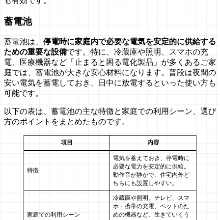
も有効です。
蓄電池
蓄電池は、
停電時に家庭内で必要な電気を安定的に供給する
ための重要な設備
です。特に、冷蔵庫や照明、スマホの充
電、医療機器など「止まると困る電化製品」が多くあるご家
庭では、蓄電池が大きな安心材料になります。普段は夜間の
安い電気を蓄電しておき、日中に放電するといった使い方も
可能です。
以下の表は、蓄電池の主な特徴と家庭での利用シーン、選び
方のポイントをまとめたものです。
項目
内容
電気を蓄えておき、停電時に
必要な電力を安定的に供給。
特徴
動作音が静かで、住宅内外ど
ちらにも設置しやすい。
冷蔵庫や照明、テレビ、スマ
ホ・携帯の充電、ペットのた
家庭での利用シーン
めの機器など、生きていくう