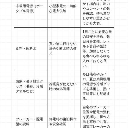
かす場合は、出力
非常用電源（ポー
小型家電の一時的
やコンセントの数
タブル電源）
な電力供給
を確認。持ち運び
しやすい重さかど
うかも大切。
1日ごとに必要な量
の目安を決め、数
日分を常備。レト
買い物に行けない
ルト食品や缶詰
食料・飲料水
場合や断水時の備
等、加熱しなくて
え
も食べられる物も
入れておくと良
い。
冬は毛布やカイ
ロ、夏は扇風機用
防寒・暑さ対策グ
冷暖房が使えない
の電源や冷感グッ
ッズ（毛布、冷感
時の体温調節
ズを準備し、熱中
タオルなど）
症対策にも配慮す
る。
自宅のブレーカー
位置や配電の流れ
を把握し、操作方
ブレーカー・配電
停電時の復旧操作
法を家族で共有。
盤の資料
や安全確認
漏電ブレーカーの