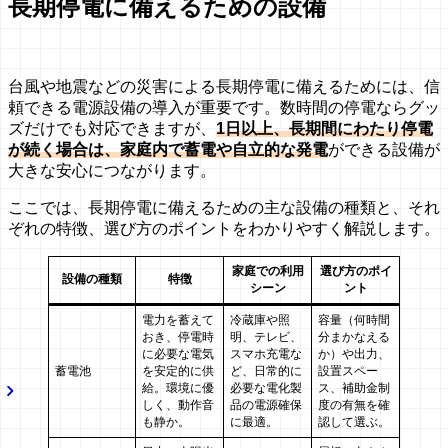
長期停電に備えるための設備
台風や地震などの災害による長期停電に備えるためには、信
頼できる電源設備の導入が重要です。数時間の停電ならグッ
ズだけでも対応できますが、
1日以上、長期間にわたり停電
が続く場合は、家庭内で蓄電や自立的な発電
ができる設備が
大きな安心につながります。
ここでは、長期停電に備えるための主な設備の種類と、それ
ぞれの特徴、選び方のポイントをわかりやすく解説します。
家庭での利用
選び方のポイ
設備の種類
特徴
シーン
ント
電力を蓄えて
冷蔵庫や照
容量（何時間
おき、停電時
明、テレビ、
分まかなえる
に必要な電気
スマホ充電な
か）や出力、
蓄電池
を安定的に供
ど、日常的に
設置スペー
給。環境に優
必要な電化製
ス、補助金制
しく、動作音
品の電源確保
度の有無を確
も静か。
に最適。
認して選ぶ。