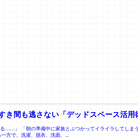
mのすき間も逃さない「デッドスペース活
る……」 「朝の準備中に家族とぶつかってイライラしてしま
一方で、洗濯、脱衣、洗面、...