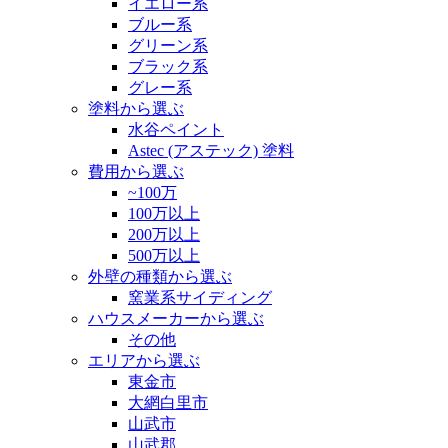
イエロー系
ブルー系
グリーン系
ブラック系
グレー系
塗料から選ぶ
水谷ペイント
Astec (アステック) 塗料
費用から選ぶ
~100万
100万以上
200万以上
500万以上
外壁の種類から選ぶ
窯業系サイディング
ハウスメーカーから選ぶ
その他
エリアから選ぶ
東金市
大網白里市
山武市
山武郡