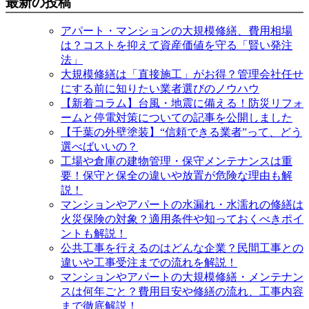
最新の投稿
アパート・マンションの大規模修繕、費用相場
は？コストを抑えて資産価値を守る「賢い発注
法」
大規模修繕は「直接施工」がお得？管理会社任せ
にする前に知りたい業者選びのノウハウ
【新着コラム】台風・地震に備える！防災リフォ
ームと停電対策についての記事を公開しました
【千葉の外壁塗装】“信頼できる業者”って、どう
選べばいいの？
工場や倉庫の建物管理・保守メンテナンスは重
要！保守と保全の違いや放置が危険な理由も解
説！
マンションやアパートの水漏れ・水濡れの修繕は
火災保険の対象？適用条件や知っておくべきポイ
ントも解説！
公共工事を行えるのはどんな企業？民間工事との
違いや工事受注までの流れを解説！
マンションやアパートの大規模修繕・メンテナン
スは何年ごと？費用目安や修繕の流れ、工事内容
まで徹底解説！