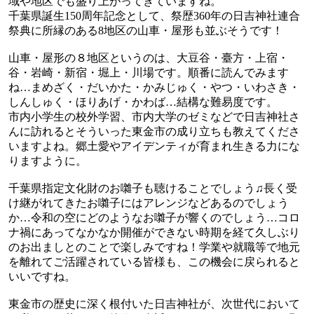
域や地区でも盛り上がってきていますね。
千葉県誕生150周年記念として、祭歴360年の日吉神社連合
祭典に所縁のある8地区の山車・屋形も並ぶそうです！
山車・屋形の８地区というのは、大豆谷・臺方・上宿・
谷・岩崎・新宿・堀上・川場です。順番に読んでみます
ね…まめざく・だいかた・かみじゅく・やつ・いわさき・
しんしゅく・ほりあげ・かわば…結構な難易度です。
市内小学生の校外学習、市内大学のゼミなどで日吉神社さ
んに訪れるとそういった東金市の成り立ちも教えてくださ
いますよね。郷土愛やアイデンティが育まれ生きる力にな
りますように。
千葉県指定文化財のお囃子も聴けることでしょう♫長く受
け継がれてきたお囃子にはアレンジなどあるのでしょう
か…令和の空にどのようなお囃子が響くのでしょう…コロ
ナ禍にあってなかなか開催ができない時期を経て久しぶり
のお出ましとのことで楽しみですね！学業や就職等で地元
を離れてご活躍されている皆様も、この機会に戻られると
いいですね。
東金市の歴史に深く根付いた日吉神社が、次世代において