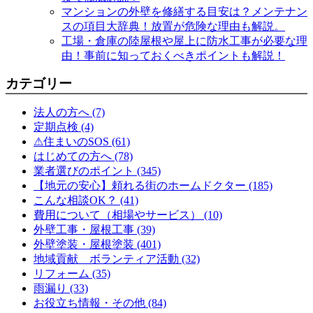
マンションの外壁を修繕する目安は？メンテナン
スの項目大辞典！放置が危険な理由も解説。
工場・倉庫の陸屋根や屋上に防水工事が必要な理
由！事前に知っておくべきポイントも解説！
カテゴリー
法人の方へ (7)
定期点検 (4)
⚠住まいのSOS (61)
はじめての方へ (78)
業者選びのポイント (345)
【地元の安心】頼れる街のホームドクター (185)
こんな相談OK？ (41)
費用について（相場やサービス） (10)
外壁工事・屋根工事 (39)
外壁塗装・屋根塗装 (401)
地域貢献 ボランティア活動 (32)
リフォーム (35)
雨漏り (33)
お役立ち情報・その他 (84)