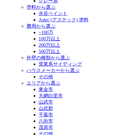
グレー系
塗料から選ぶ
水谷ペイント
Astec (アステック) 塗料
費用から選ぶ
~100万
100万以上
200万以上
500万以上
外壁の種類から選ぶ
窯業系サイディング
ハウスメーカーから選ぶ
その他
エリアから選ぶ
東金市
大網白里市
山武市
山武郡
千葉市
八街市
茂原市
その他