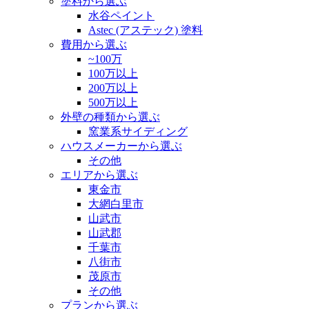
塗料から選ぶ
水谷ペイント
Astec (アステック) 塗料
費用から選ぶ
~100万
100万以上
200万以上
500万以上
外壁の種類から選ぶ
窯業系サイディング
ハウスメーカーから選ぶ
その他
エリアから選ぶ
東金市
大網白里市
山武市
山武郡
千葉市
八街市
茂原市
その他
プランから選ぶ