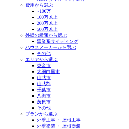
費用から選ぶ
~100万
100万以上
200万以上
500万以上
外壁の種類から選ぶ
窯業系サイディング
ハウスメーカーから選ぶ
その他
エリアから選ぶ
東金市
大網白里市
山武市
山武郡
千葉市
八街市
茂原市
その他
プランから選ぶ
外壁工事 ・ 屋根工事
外壁塗装 ・ 屋根塗装