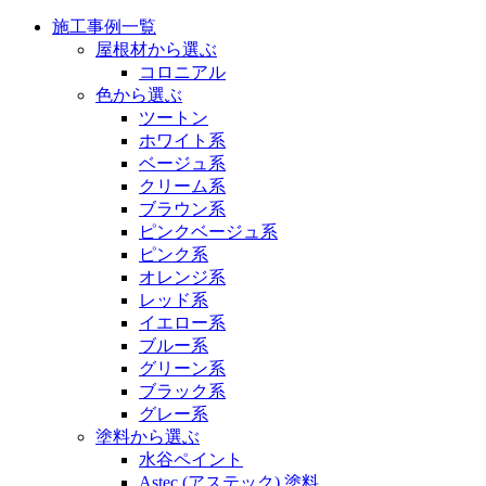
施工事例一覧
屋根材から選ぶ
コロニアル
色から選ぶ
ツートン
ホワイト系
ベージュ系
クリーム系
ブラウン系
ピンクベージュ系
ピンク系
オレンジ系
レッド系
イエロー系
ブルー系
グリーン系
ブラック系
グレー系
塗料から選ぶ
水谷ペイント
Astec (アステック) 塗料