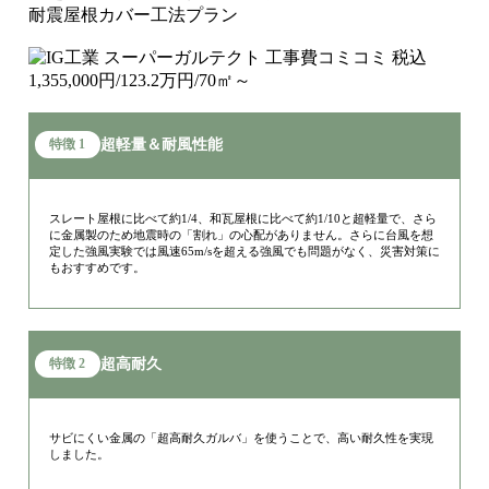
超軽量＆耐風性能
特徴 1
スレート屋根に比べて約1/4、和瓦屋根に比べて約1/10と超軽量で、さら
に金属製のため地震時の「割れ」の心配がありません。さらに台⾵を想
定した強⾵実験では⾵速65m/sを超える強⾵でも問題がなく、災害対策に
もおすすめです。
超高耐久
特徴 2
サビにくい金属の「超高耐久ガルバ」を使うことで、高い耐久性を実現
しました。