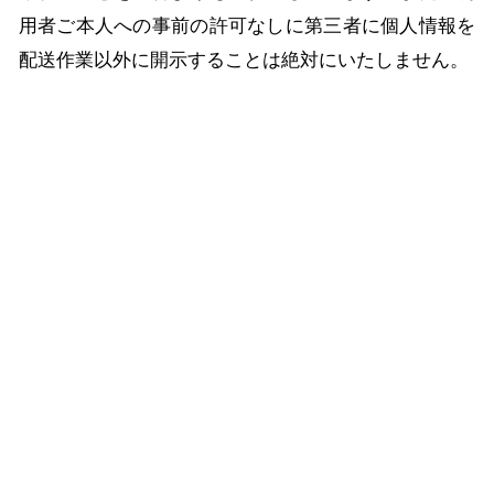
用者ご本人への事前の許可なしに第三者に個人情報を
配送作業以外に開示することは絶対にいたしません。
どんな些細な事でも結構です。ご相談、お見積もりな
ど、お気軽にご連絡下さい。上記メールフォームから
ご連絡いただくか、電話にてご連絡下さい。
必須マークがついている項目は必ずご記載下さい。
（株）、（有）や丸囲み数字等の機種依存文字は、文
字化けの原因となりますので、使用しないようお願い
いたします。