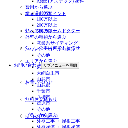
Astec (アステック) 塗料
費用から選ぶ
~100万
業者選びのポイント
100万以上
200万以上
頼れる街のホームドクター
500万以上
外壁の種類から選ぶ
窯業系サイディング
住まいの事は何でもお任せ
ハウスメーカーから選ぶ
その他
エリアから選ぶ
お問い合わせ
サブメニューを展開
東金市
大網白里市
山武市
お問い合わせ
山武郡
千葉市
八街市
無料お見積もり
茂原市
その他
プランから選ぶ
LINEお見積もり
外壁工事 ・ 屋根工事
外壁塗装 ・ 屋根塗装