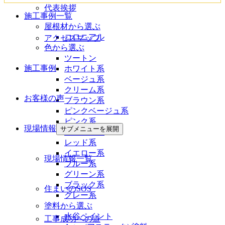
代表挨拶
施工事例一覧
屋根材から選ぶ
コロニアル
アクセスマップ
色から選ぶ
ツートン
施工事例
ホワイト系
ベージュ系
クリーム系
お客様の声
ブラウン系
ピンクベージュ系
ピンク系
現場情報
サブメニューを展開
オレンジ系
レッド系
イエロー系
現場情報一覧
ブルー系
グリーン系
ブラック系
住まいのSOS
グレー系
塗料から選ぶ
水谷ペイント
工事成功への道