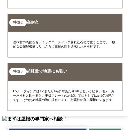
高耐久
特徴 2
屋根材の表面をセラミックコーティングされた石粒で覆うことで、一般
的な金属屋根材よりもさらに高耐久性を追求した屋根材です。
超軽量で地震にも強い
特徴 3
D'sルーフィングは1㎡あたり6㎏(1坪あたり20㎏)という軽さ。他メーカ
ー屋根材と比べると、平板スレートの約1/3、瓦に対しては約1/7の軽さ
です。そのため地震の際に揺れにくく、耐震性の高い屋根にできます。