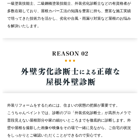
一級塗装技能士、二級鋼橋塗装技能士、外装劣化診断士などの有資格者が
多数在籍しており、屋根カバー工法の知識を豊富に持ち、豊富な施工実績
で培ってきた技術力を活かし、劣化や台風・雨漏り対策など屋根のお悩み
を解決いたします。
外装リフォームをするためには、住まいの状態の把握が重要です。
こうちゃんペイントでは、診断のプロ「外装劣化診断⼠」が高所カメラで
普段⾒えない屋根部分や家の細かいところまでを徹底的に診断します。外
壁や屋根を撮影した画像や映像をその場で一緒に見ながら、ご自宅の状況
をしっかりとご確認いただくことができるので安心です。