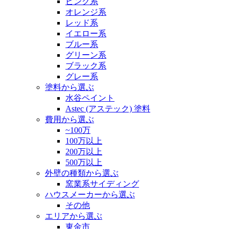
ピンク系
オレンジ系
レッド系
イエロー系
ブルー系
グリーン系
ブラック系
グレー系
塗料から選ぶ
水谷ペイント
Astec (アステック) 塗料
費用から選ぶ
~100万
100万以上
200万以上
500万以上
外壁の種類から選ぶ
窯業系サイディング
ハウスメーカーから選ぶ
その他
エリアから選ぶ
東金市