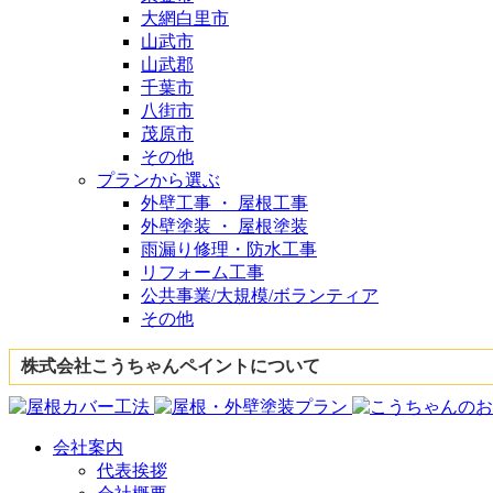
大網白里市
山武市
山武郡
千葉市
八街市
茂原市
その他
プランから選ぶ
外壁工事 ・ 屋根工事
外壁塗装 ・ 屋根塗装
雨漏り修理・防水工事
リフォーム工事
公共事業/大規模/ボランティア
その他
株式会社こうちゃんペイントについて
会社案内
代表挨拶