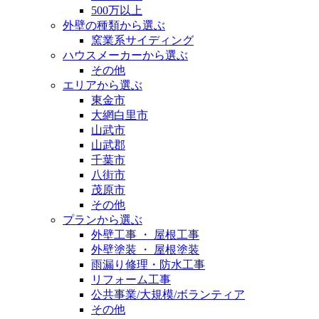
500万以上
外壁の種類から選ぶ
窯業系サイディング
ハウスメーカーから選ぶ
その他
エリアから選ぶ
東金市
大網白里市
山武市
山武郡
千葉市
八街市
茂原市
その他
プランから選ぶ
外壁工事 ・ 屋根工事
外壁塗装 ・ 屋根塗装
雨漏り修理・防水工事
リフォーム工事
公共事業/大規模/ボランティア
その他