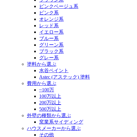
ピンクベージュ系
ピンク系
オレンジ系
レッド系
イエロー系
ブルー系
グリーン系
ブラック系
グレー系
塗料から選ぶ
水谷ペイント
Astec (アステック) 塗料
費用から選ぶ
~100万
100万以上
200万以上
500万以上
外壁の種類から選ぶ
窯業系サイディング
ハウスメーカーから選ぶ
その他