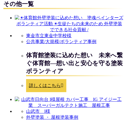
その他一覧
東金市立東金中学校様
公共事業/大規模/ボランティア事例
体育館塗装に込めた想い 未来へ繋
ぐ体育館—想い出と安心を守る塗装
ボランティア
詳しくはこちら
山武市 I様
外壁塗装 ・ 屋根塗装事例