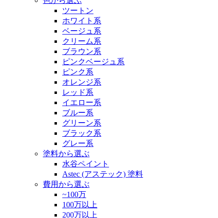
色から選ぶ
ツートン
ホワイト系
ベージュ系
クリーム系
ブラウン系
ピンクベージュ系
ピンク系
オレンジ系
レッド系
イエロー系
ブルー系
グリーン系
ブラック系
グレー系
塗料から選ぶ
水谷ペイント
Astec (アステック) 塗料
費用から選ぶ
~100万
100万以上
200万以上