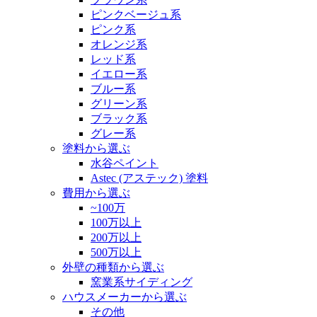
ピンクベージュ系
ピンク系
オレンジ系
レッド系
イエロー系
ブルー系
グリーン系
ブラック系
グレー系
塗料から選ぶ
水谷ペイント
Astec (アステック) 塗料
費用から選ぶ
~100万
100万以上
200万以上
500万以上
外壁の種類から選ぶ
窯業系サイディング
ハウスメーカーから選ぶ
その他