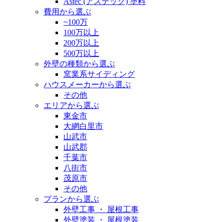
Astec (アステック) 塗料
費用から選ぶ
~100万
100万以上
200万以上
500万以上
外壁の種類から選ぶ
窯業系サイディング
ハウスメーカーから選ぶ
その他
エリアから選ぶ
東金市
大網白里市
山武市
山武郡
千葉市
八街市
茂原市
その他
プランから選ぶ
外壁工事 ・ 屋根工事
外壁塗装 ・ 屋根塗装