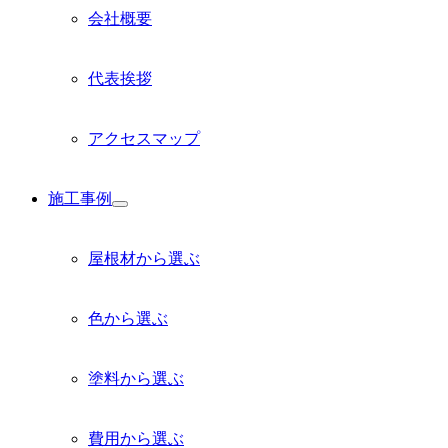
会社概要
代表挨拶
アクセスマップ
施工事例
サ
ブ
メ
屋根材から選ぶ
ニ
ュ
ー
色から選ぶ
を
展
開
塗料から選ぶ
費用から選ぶ