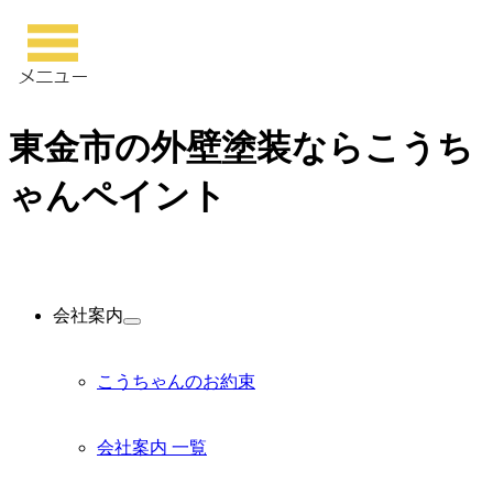
東金市の外壁塗装ならこうち
ゃんペイント
会社案内
サ
ブ
メ
こうちゃんのお約束
ニ
ュ
ー
会社案内 一覧
を
展
開