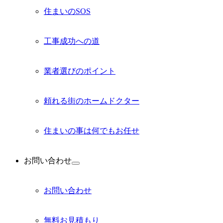
ー
住まいのSOS
を
展
開
工事成功への道
業者選びのポイント
頼れる街のホームドクター
住まいの事は何でもお任せ
お問い合わせ
サ
ブ
メ
お問い合わせ
ニ
ュ
ー
無料お見積もり
を