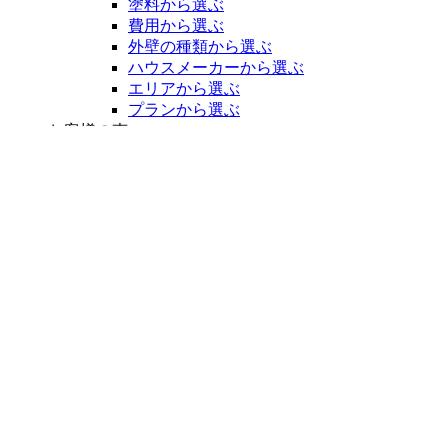
塗料から選ぶ
ニ
費用から選ぶ
ュ
ー
外壁の種類から選ぶ
を
ハウスメーカーから選ぶ
展
エリアから選ぶ
開
プランから選ぶ
お客様の声
お客様の声 一覧
現場情報
現場情報 一覧
お役立ち情報
屋根カバー工法
屋根・外壁塗装プランページ
雨漏り診断
LINE友だち登録キャンペーン
LINE”オンライン”見積もり相談
シロアリ防除
高圧洗浄
完成までの流れ
よくある質問