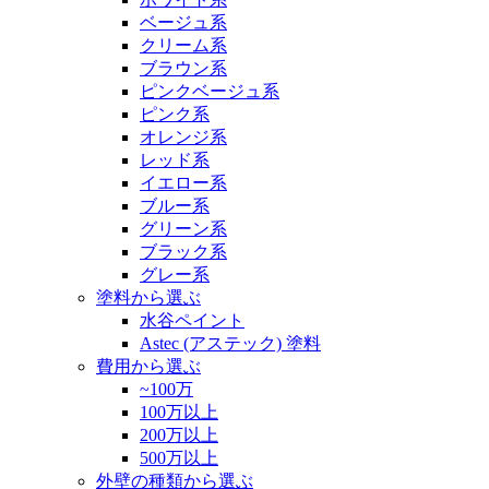
ベージュ系
クリーム系
ブラウン系
ピンクベージュ系
ピンク系
オレンジ系
レッド系
イエロー系
ブルー系
グリーン系
ブラック系
グレー系
塗料から選ぶ
水谷ペイント
Astec (アステック) 塗料
費用から選ぶ
~100万
100万以上
200万以上
500万以上
外壁の種類から選ぶ