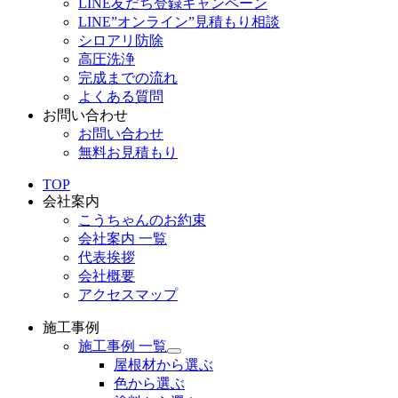
LINE友だち登録キャンペーン
LINE”オンライン”見積もり相談
シロアリ防除
高圧洗浄
完成までの流れ
よくある質問
お問い合わせ
お問い合わせ
無料お見積もり
TOP
会社案内
こうちゃんのお約束
会社案内 一覧
代表挨拶
会社概要
アクセスマップ
施工事例
施工事例 一覧
サ
屋根材から選ぶ
ブ
色から選ぶ
メ