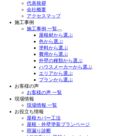
代表挨拶
会社概要
アクセスマップ
施工事例
施工事例 一覧
サ
屋根材から選ぶ
ブ
色から選ぶ
メ
塗料から選ぶ
ニ
費用から選ぶ
ュ
ー
外壁の種類から選ぶ
を
ハウスメーカーから選ぶ
展
エリアから選ぶ
開
プランから選ぶ
お客様の声
お客様の声 一覧
現場情報
現場情報 一覧
お役立ち情報
屋根カバー工法
屋根・外壁塗装プランページ
雨漏り診断