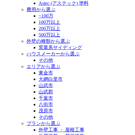
Astec (アステック) 塗料
費用から選ぶ
~100万
100万以上
200万以上
500万以上
外壁の種類から選ぶ
窯業系サイディング
ハウスメーカーから選ぶ
その他
エリアから選ぶ
東金市
大網白里市
山武市
山武郡
千葉市
八街市
茂原市
その他
プランから選ぶ
外壁工事 ・ 屋根工事