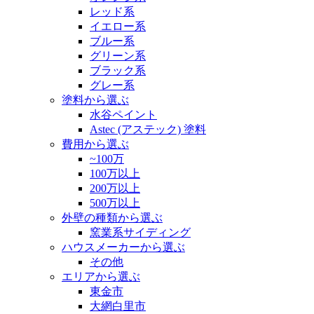
レッド系
イエロー系
ブルー系
グリーン系
ブラック系
グレー系
塗料から選ぶ
水谷ペイント
Astec (アステック) 塗料
費用から選ぶ
~100万
100万以上
200万以上
500万以上
外壁の種類から選ぶ
窯業系サイディング
ハウスメーカーから選ぶ
その他
エリアから選ぶ
東金市
大網白里市