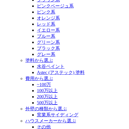
ピンクベージュ系
ピンク系
オレンジ系
レッド系
イエロー系
ブルー系
グリーン系
ブラック系
グレー系
塗料から選ぶ
水谷ペイント
Astec (アステック) 塗料
費用から選ぶ
~100万
100万以上
200万以上
500万以上
外壁の種類から選ぶ
窯業系サイディング
ハウスメーカーから選ぶ
その他