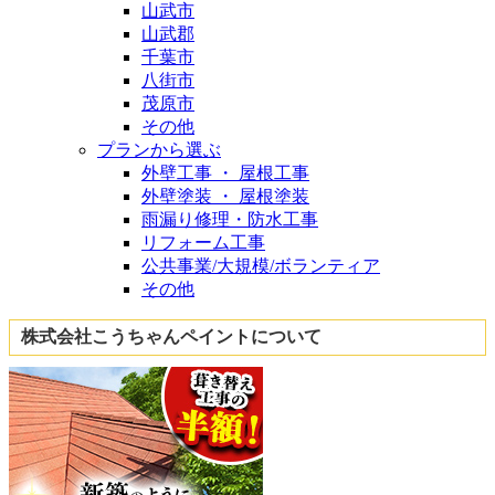
山武市
山武郡
千葉市
八街市
茂原市
その他
プランから選ぶ
外壁工事 ・ 屋根工事
外壁塗装 ・ 屋根塗装
雨漏り修理・防水工事
リフォーム工事
公共事業/大規模/ボランティア
その他
株式会社こうちゃんペイントについて