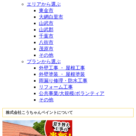
エリアから選ぶ
東金市
大網白里市
山武市
山武郡
千葉市
八街市
茂原市
その他
プランから選ぶ
外壁工事 ・ 屋根工事
外壁塗装 ・ 屋根塗装
雨漏り修理・防水工事
リフォーム工事
公共事業/大規模/ボランティア
その他
株式会社こうちゃんペイントについて