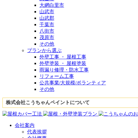
大網白里市
山武市
山武郡
千葉市
八街市
茂原市
その他
プランから選ぶ
外壁工事 ・ 屋根工事
外壁塗装 ・ 屋根塗装
雨漏り修理・防水工事
リフォーム工事
公共事業/大規模/ボランティア
その他
株式会社こうちゃんペイントについて
会社案内
代表挨拶