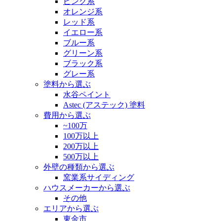
ピンク系
オレンジ系
レッド系
イエロー系
ブルー系
グリーン系
ブラック系
グレー系
塗料から選ぶ
水谷ペイント
Astec (アステック) 塗料
費用から選ぶ
~100万
100万以上
200万以上
500万以上
外壁の種類から選ぶ
窯業系サイディング
ハウスメーカーから選ぶ
その他
エリアから選ぶ
東金市